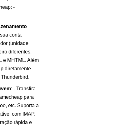
heap: -
azenamento
 sua conta
dor (unidade
iro diferentes,
L e MHTML. Além
ap diretamente
l Thunderbird.
nuvem
: - Transfira
 Namecheap para
o, etc. Suporta a
atível com IMAP,
ração rápida e