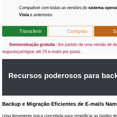
Compatível com todas as versões do
sistema opera
Vista
e anteriores.
Transferir
Comprar
So
Demonstração gratuita
: tire partido de uma versão de d
segurança/migrar até 25 e-mails por pasta.
Recursos poderosos para back
Backup e Migração Eficientes de E-mails Na
Uma ferramenta única concebida para simplificar as tarefas d