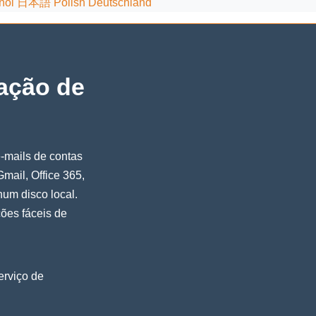
ñol
日本語
Polish
Deutschland
ação de
e-mails de contas
mail, Office 365,
num disco local.
ções fáceis de
erviço de