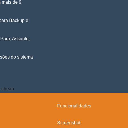
m mais de 9
 para Backup e
 Para, Assunto,
ersões do sistema
Funcionalidades
Screenshot