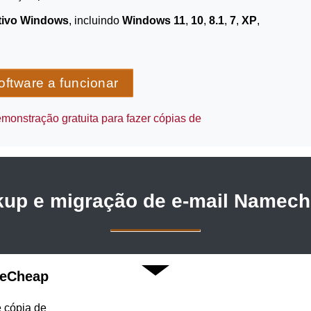
tivo Windows
, incluindo
Windows 11
,
10
,
8.1
,
7
,
XP
,
ftware a funcionar
emonstração gratuita para fazer cópias de
up e migração de e-mail Nameche
meCheap
e cópia de