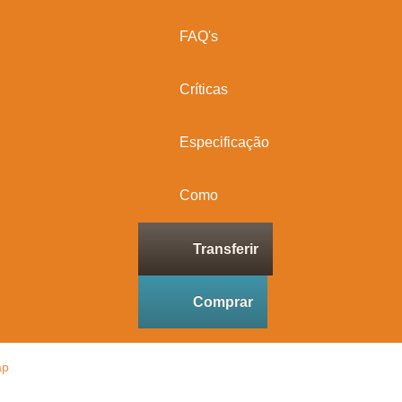
FAQ's
Críticas
Especificação
Como
Transferir
Comprar
ap