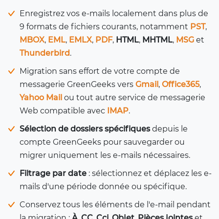
Enregistrez vos e-mails localement dans plus de
9 formats de fichiers courants, notamment
PST
,
MBOX
,
EML
,
EMLX
,
PDF
,
HTML
,
MHTML
,
MSG
et
Thunderbird
.
Migration sans effort de votre compte de
messagerie GreenGeeks vers
Gmail
,
Office365
,
Yahoo Mail
ou tout autre service de messagerie
Web compatible avec
IMAP
.
Sélection de dossiers spécifiques
depuis le
compte GreenGeeks pour sauvegarder ou
migrer uniquement les e-mails nécessaires.
Filtrage par date
: sélectionnez et déplacez les e-
mails d'une période donnée ou spécifique.
Conservez tous les éléments de l'e-mail pendant
la migration :
À
,
CC
,
Cci
,
Objet
,
Pièces jointes
et