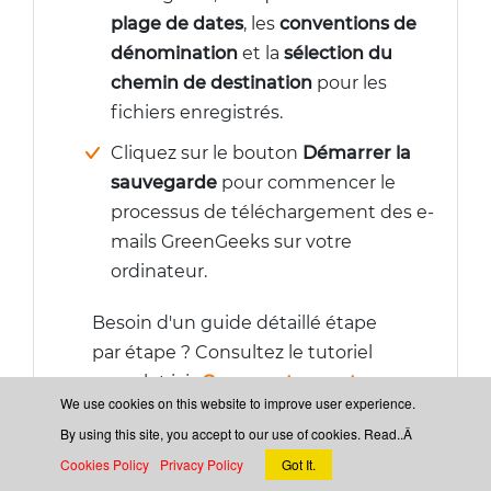
plage de dates
, les
conventions de
dénomination
et la
sélection du
chemin de destination
pour les
fichiers enregistrés.
Cliquez sur le bouton
Démarrer la
sauvegarde
pour commencer le
processus de téléchargement des e-
mails GreenGeeks sur votre
ordinateur.
Besoin d'un guide détaillé étape
par étape ? Consultez le tutoriel
complet ici :
Comment exporter
We use cookies on this website to improve user experience.
des e-mails GreenGeeks vers un
By using this site, you accept to our use of cookies. Read..Â
ordinateur
?
Cookies Policy
Privacy Policy
Got It.