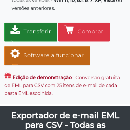
todas as versões -
Win 11
,
10
,
8.1
,
8
,
7
,
XP
,
Vista
ou
versões anteriores.
Transferir
Comprar
Software a funcionar
Edição de demonstração
:- Conversão gratuita
de EML para CSV com 25 itens de e-mail de cada
pasta EML escolhida.
Exportador de e-mail EML
para CSV - Todas as