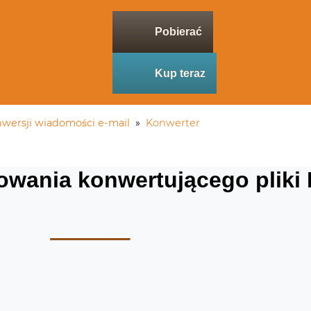
Pobierać
Kup teraz
ersji wiadomości e-mail
»
Konwerter
owania konwertującego pliki