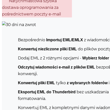
Natychmiastowa szybka
dostawa oprogramowania za
pośrednictwem poczty e-mail
Bezpośrednio
z wiadomości
Importuj EML/EMLX
do plików poczt
Konwertuj niezliczone pliki EML
Dodaj EML z 2 różnymi opcjami -
Wybierz folde
bezpoś
Odczytuj wiadomości e-mail z plików EML
konwersji.
tylko
i
Konwertuj pliki EML
z wybranych folderów
bez uszkadzania 
Eksportuj EML do Thunderbird
formatowania.
Konwertuj EML z kompletnymi danymi wiadomo