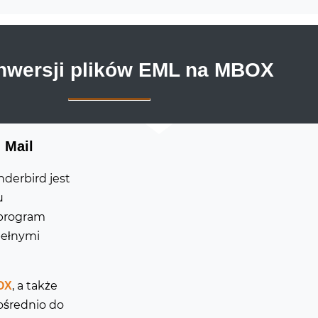
onwersji plików EML na MBOX
 Mail
derbird jest
u
 program
pełnymi
, a także
OX
ośrednio do