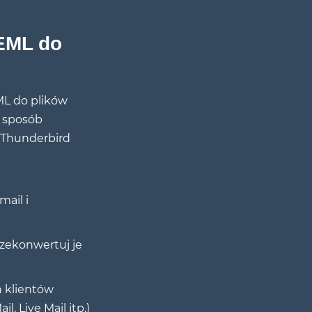
EML do
ML do plików
y sposób
 Thunderbird
mail i
rzekonwertuj je
h klientów
, Live Mail itp.)