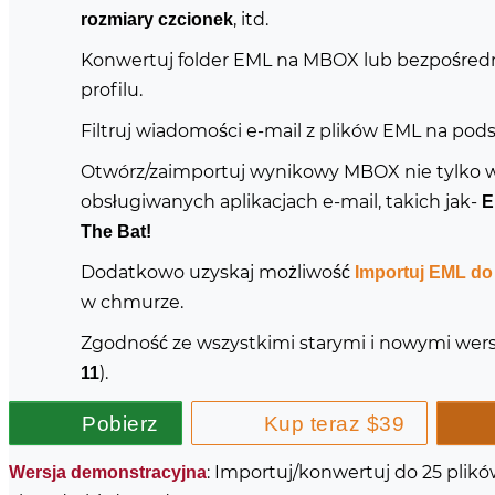
, itd.
rozmiary czcionek
Konwertuj folder EML na MBOX lub bezpośred
profilu.
Filtruj wiadomości e-mail z plików EML na pod
Otwórz/zaimportuj wynikowy MBOX nie tylko w
obsługiwanych aplikacjach e-mail, takich jak-
E
The Bat!
Dodatkowo uzyskaj możliwość
Importuj EML do
w chmurze.
Zgodność ze wszystkimi starymi i nowymi we
).
11
Pobierz
Kup teraz $39
: Importuj/konwertuj do 25 pli
Wersja demonstracyjna