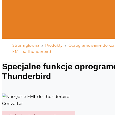
Strona główna
»
Produkty
»
Oprogramowanie do konw
EML na Thunderbird
Specjalne funkcje oprogram
Thunderbird