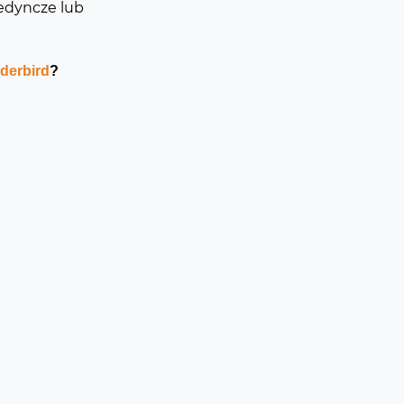
edyncze lub
derbird
?