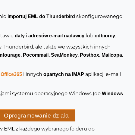
nio
skonfigurowanego
importuj EML do Thunderbird
stawie
i
lub
.
daty
adresów e-mail nadawcy
odbiorcy
 Thunderbird, ale także we wszystkich innych
ntourage, Pocommail, SeaMonkey, Postbox, Mailcopa,
i innych
aplikacji e-mail
 Office365
opartych na IMAP
rsjami systemu operacyjnego Windows (do
Windows
Oprogramowanie działa
ków EML z każdego wybranego folderu do