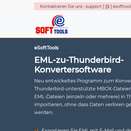
Kontaktieren Sie uns : support [ @ ] esoftto
eSoftTools
EML-zu-Thunderbird-
Konvertersoftware
Neu entwickeltes Programm zum Konvert
Thunderbird-unterstützte MBOX-Dateien.
EML-Dateien (einzeln oder mehrere) in T
importieren, ohne dass Daten verloren 
werden.
Exportieren Sie EML mit E-Mail und 