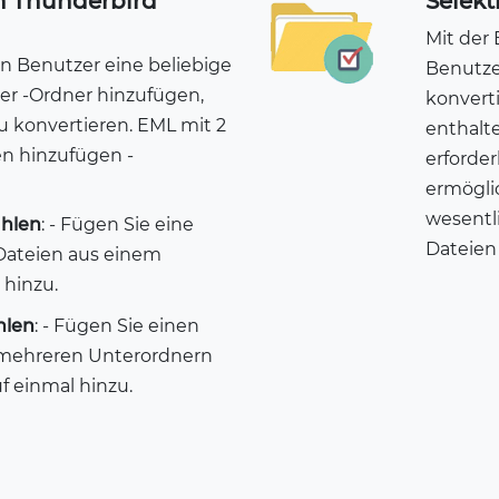
n Thunderbird
Selekt
Mit der
n Benutzer eine beliebige
Benutze
er -Ordner hinzufügen,
konvert
zu konvertieren. EML mit 2
enthalt
n hinzufügen -
erforde
ermögli
wesentl
hlen
: - Fügen Sie eine
Dateien 
ateien aus einem
hinzu.
hlen
: - Fügen Sie einen
mehreren Unterordnern
 einmal hinzu.