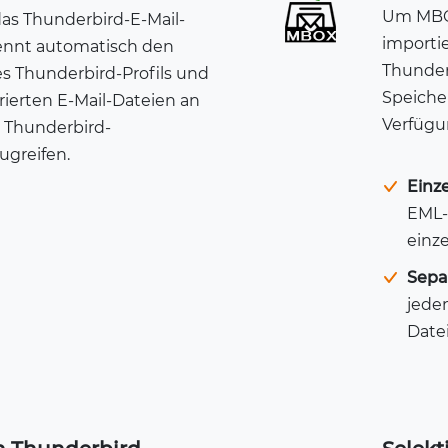
Um MBOX
das Thunderbird-E-Mail-
importie
rkennt automatisch den
Thunder
s Thunderbird-Profils und
Speiche
rierten E-Mail-Dateien an
Verfügun
 Thunderbird-
greifen.
Einz
EML-
einz
Sepa
jede
Datei