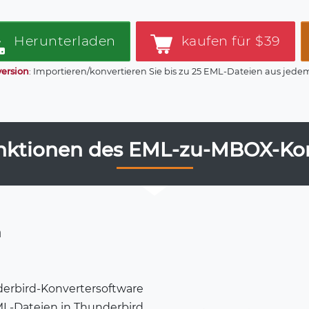
Herunterladen
kaufen für $39
ersion
: Importieren/konvertieren Sie bis zu 25 EML-Dateien aus jed
nktionen des EML-zu-MBOX-Kon
n
erbird-Konvertersoftware
EML-Dateien in Thunderbird