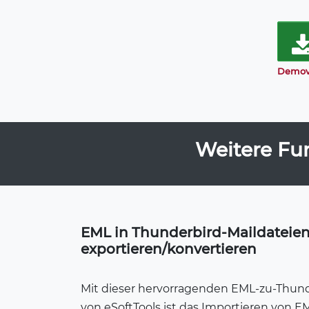
Demov
Weitere Fu
EML in Thunderbird-Maildateie
exportieren/konvertieren
Mit dieser hervorragenden EML-zu-Thund
von eSoftTools ist das Importieren von 