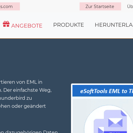
ols.com
Zur Startseite
Üb
PRODUKTE
HERUNTERL
ANGEBOTE
ieren von EML in
 Der einfachste Weg,
hunderbird zu
gehen oder geändert
den dazugehörigen Daten