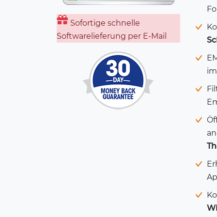
Fo
Sofortige schnelle
Ko
Softwarelieferung per E-Mail
Sc
EM
im
Fi
Em
Öf
an
Th
Er
Ap
Ko
Wi