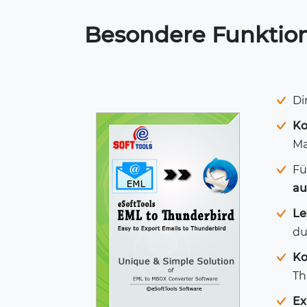
Besondere Funktion
Di
Ko
Ma
Fü
au
Le
du
Ko
Th
Ex