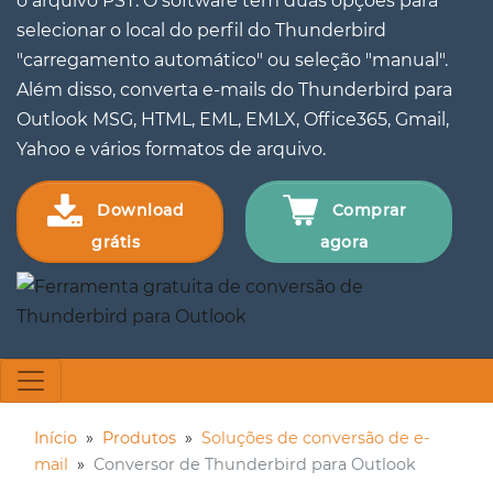
o arquivo PST. O software tem duas opções para
selecionar o local do perfil do Thunderbird
"carregamento automático" ou seleção "manual".
Além disso, converta e-mails do Thunderbird para
Outlook MSG, HTML, EML, EMLX, Office365, Gmail,
Yahoo e vários formatos de arquivo.
Download
Comprar
grátis
agora
Início
»
Produtos
»
Soluções de conversão de e-
mail
»
Conversor de Thunderbird para Outlook