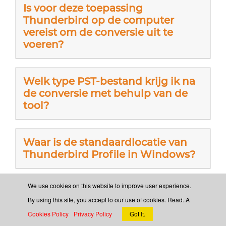
Is voor deze toepassing
Thunderbird op de computer
vereist om de conversie uit te
voeren?
Welk type PST-bestand krijg ik na
de conversie met behulp van de
tool?
Waar is de standaardlocatie van
Thunderbird Profile in Windows?
We use cookies on this website to improve user experience.
Ondersteunt deze applicatie het
By using this site, you accept to our use of cookies. Read..Â
werken met een Windows10-
computer?
Cookies Policy
Privacy Policy
Got It.