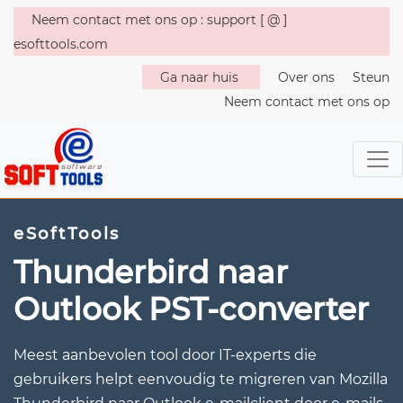
Neem contact met ons op : support [ @ ]
esofttools.com
Ga naar huis
Over ons
Steun
Neem contact met ons op
eSoftTools
Thunderbird naar
Outlook PST-converter
Meest aanbevolen tool door IT-experts die
gebruikers helpt eenvoudig te migreren van Mozilla