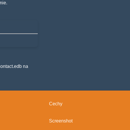
nie.
contact.edb na
Cechy
Screenshot