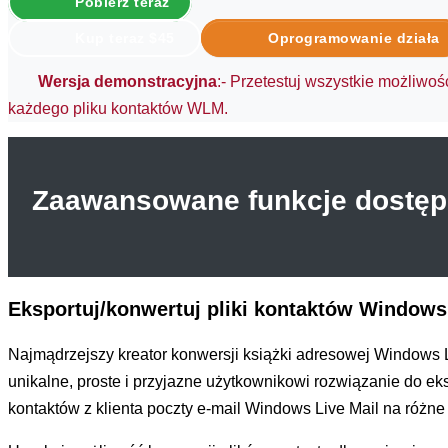
Pobierz teraz
Kup teraz $45
Oprogramowanie działa
Wersja demonstracyjna
:- Przetestuj wszystkie możliwo
każdego pliku kontaktów WLM.
Zaawansowane funkcje dostępn
Eksportuj/konwertuj pliki kontaktów Windows
Najmądrzejszy kreator konwersji książki adresowej Windows L
unikalne, proste i przyjazne użytkownikowi rozwiązanie do e
kontaktów z klienta poczty e-mail Windows Live Mail na różne 