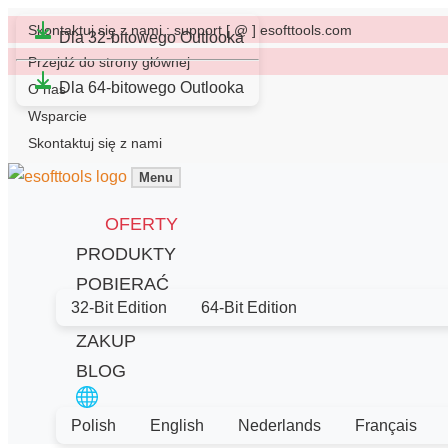
Skontaktuj się z nami : support [ @ ] esofttools.com
Dla 32-bitowego Outlooka
Przejdź do strony głównej
Dla 64-bitowego Outlooka
O nas
Wsparcie
Skontaktuj się z nami
Menu
OFERTY
PRODUKTY
POBIERAĆ
32-Bit Edition
64-Bit Edition
ZAKUP
BLOG
Polish
English
Nederlands
Français