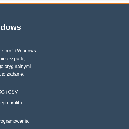
ndows
z profili Windows
nio eksportuj
go oryginalnymi
 to zadanie.
SG i CSV.
ego profilu
programowania.