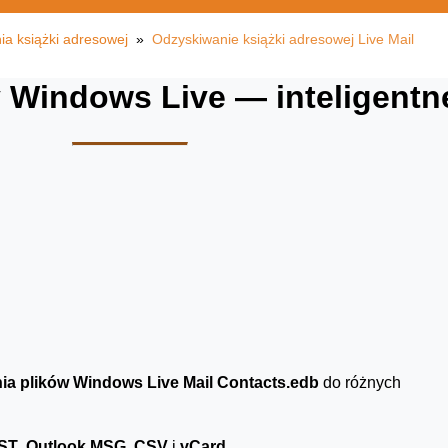
a książki adresowej
»
Odzyskiwanie książki adresowej Live Mail
 Windows Live — inteligentn
a plików Windows Live Mail Contacts.edb
do różnych
PST
,
Outlook MSG
,
CSV
i
vCard
.