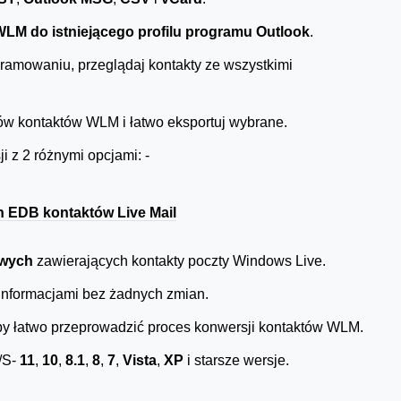
LM do istniejącego profilu programu Outlook
.
amowaniu, przeglądaj kontakty ze wszystkimi
ów kontaktów WLM i łatwo eksportuj wybrane.
i z 2 różnymi opcjami: -
h EDB kontaktów Live Mail
owych
zawierających kontakty poczty Windows Live.
 informacjami bez żadnych zmian.
aby łatwo przeprowadzić proces konwersji kontaktów WLM.
/S-
11
,
10
,
8.1
,
8
,
7
,
Vista
,
XP
i starsze wersje.