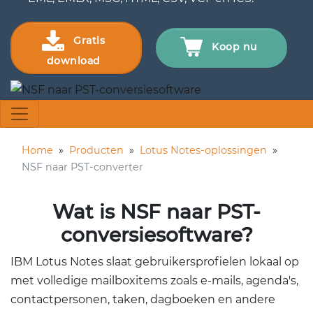
Gratis
Koop nu
download
Home
»
Producten
»
Lotus Notes-oplossingen
»
NSF naar PST-converter
Wat is NSF naar PST-
conversiesoftware?
IBM Lotus Notes slaat gebruikersprofielen lokaal op
met volledige mailboxitems zoals e-mails, agenda's,
contactpersonen, taken, dagboeken en andere