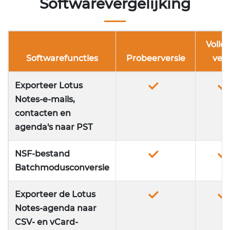
Softwarevergelijking
Volle
Softwarefuncties
Probeerversie
vers
Exporteer Lotus
Notes-e-mails,
contacten en
agenda's naar PST
NSF-bestand
Batchmodusconversie
Exporteer de Lotus
Notes-agenda naar
CSV- en vCard-