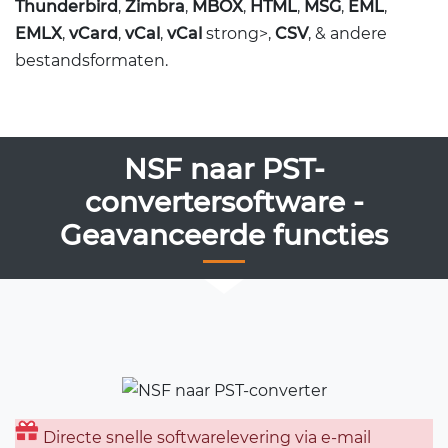
Thunderbird
,
Zimbra
,
MBOX
,
HTML
,
MSG
,
EML
,
EMLX
,
vCard
,
vCal
,
vCal
strong>,
CSV
, & andere
bestandsformaten.
NSF naar PST-
convertersoftware -
Geavanceerde functies
Directe snelle softwarelevering via e-mail