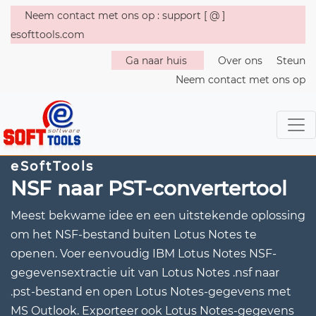
Neem contact met ons op : support [ @ ]
esofttools.com
Ga naar huis
Over ons
Steun
Neem contact met ons op
eSoftTools
NSF naar PST-convertertool
Meest bekwame idee en een uitstekende oplossing
om het NSF-bestand buiten Lotus Notes te
openen. Voer eenvoudig IBM Lotus Notes NSF-
gegevensextractie uit van Lotus Notes .nsf naar
.pst-bestand en open Lotus Notes-gegevens met
MS Outlook. Exporteer ook Lotus Notes-gegevens