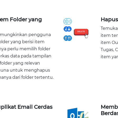
tem Folder yang
Hapus 
Temukan
memungkinkan pengguna
item ter
lder yang berisi item
item Out
ya perlu memilih folder
Tugas, C
erkas data pada tampilan
item ya
 folder yang relevan
una untuk menghapus
anya dari folder tertentu.
plikat Email Cerdas
Membag
Berda