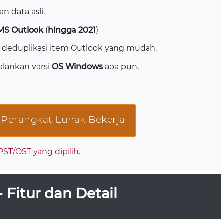
n data asli.
MS Outlook
(
hingga 2021
)
 deduplikasi item Outlook yang mudah.
alankan versi
OS Windows
apa pun,
Perangkat Lunak Bekerja
 PST/OST yang dipilih.
Fitur dan Detail