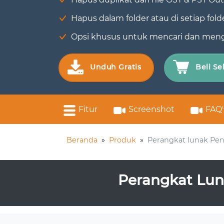
Hapus dalam folder atau di setiap folde
Opsi khusus untuk mencari dan meng
Unduh Gratis
Beli S
Fitur
Screenshot
FAQ'
Beranda
»
Produk
»
Perangkat lunak Pe
Perangkat Lun