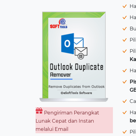
Ha
Ha
Bu
Pi
Pi
Ka
Ha
Pi
G
Ca
Ha
Pengiriman Perangkat
be
Lunak Cepat dan Instan
melalui Email
Pi