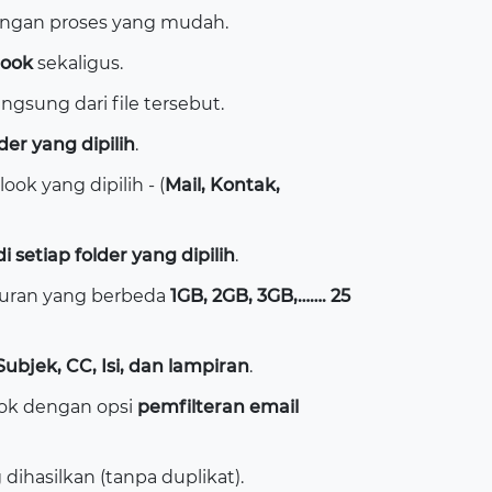
ngan proses yang mudah.
look
sekaligus.
ngsung dari file tersebut.
lder yang dipilih
.
ok yang dipilih - (
Mail, Kontak,
di setiap folder yang dipilih
.
kuran yang berbeda
1GB, 2GB, 3GB,……. 25
ubjek, CC, Isi, dan lampiran
.
look dengan opsi
pemfilteran email
dihasilkan (tanpa duplikat).