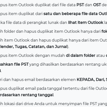
pus item Outlook duplikat dari file data
PST
dan
OST
de
pus item duplikat dari
satu dan beberapa file data Out
ka file data di perangkat lunak dan
lihat item Outlook
la
lih folder dan hapus duplikat item Outlook hanya dari
fo
lih item Outlook dan hapus duplikat hanya dari item Outlo
lender, Tugas, Catatan, dan Jurnal
).
pus item Outlook dengan mudah
di dalam folder
atau
sahkan file PST
yang dihasilkan berdasarkan rentang u
B
.
ri dan hapus email berdasarkan elemen
KEPADA, Dari, S
pus duplikat email pada tanggal tertentu dari file Out
rdasarkan rentang tanggal
.
lih lokasi dari drive Anda untuk menyimpan file PST yang 