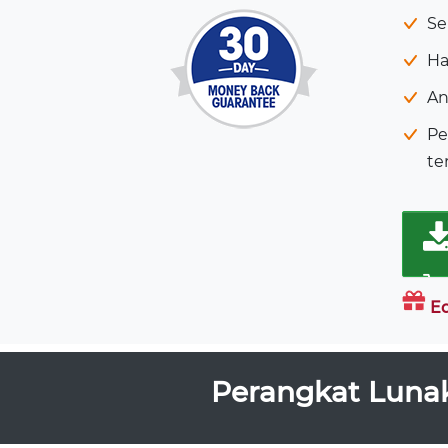
Se
Ha
An
Pe
te
E
Perangkat Lunak