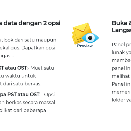
 data dengan 2 opsi
Buka &
Langs
utlook dari satu maupun
Panel pr
ekaligus. Dapatkan opsi
lunak 
ugas: -
membaca
T atau OST
:- Muat satu
panel i
atu waktu untuk
melihat 
dari satu berkas.
Panel i
memerik
a PST atau OST
: - Opsi
folder y
 berkas secara massal
ikat dari beberapa