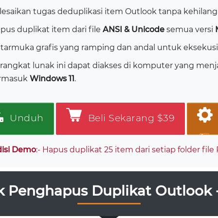
lesaikan tugas deduplikasi item Outlook tanpa kehilanga
pus duplikat item dari file
ANSI & Unicode
semua versi
tarmuka grafis yang ramping dan andal untuk eksekusi
rangkat lunak ini dapat diakses di komputer yang menj
rmasuk
Windows 11
.
Unduh
Beli Sekarang $39
disi Demo
:- Hapus duplikat 25 item dari setiap folder file
 Penghapus Duplikat Outlook - 