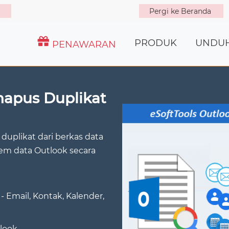
Pergi ke Beranda
PRODUK
UNDU
PENAWARAN
hapus Duplikat
duplikat dari berkas data
em data Outlook secara
 Email, Kontak, Kalender,
look.