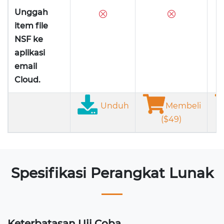
Unggah
⮾
⮾
item file
NSF ke
aplikasi
email
Cloud.
Unduh
Membeli
($49)
Spesifikasi Perangkat Lunak
Keterbatasan Uji Coba