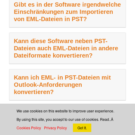
Gibt es in der Software irgendwelche
Einschränkungen zum Importieren
von EML-Dateien in PST?
Kann diese Software neben PST-
Dateien auch EML-Dateien in andere
Dateiformate konvertieren?
Kann ich EML- in PST-Dateien mit
Outlook-Anforderungen
konvertieren?
We use cookies on this website to improve user experience.
Kann ich mit diesem Tool EML-E-
By using this site, you accept to our use of cookies. Read..Â
Mails in ein Outlook 365-Konto
Cookies Policy
Privacy Policy
Got It.
importieren?