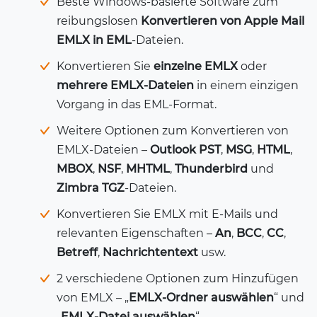
Beste Windows-basierte Software zum
reibungslosen
Konvertieren von Apple Mail
EMLX in EML
-Dateien.
Konvertieren Sie
einzelne EMLX
oder
mehrere EMLX-Dateien
in einem einzigen
Vorgang in das EML-Format.
Weitere Optionen zum Konvertieren von
EMLX-Dateien –
Outlook PST
,
MSG
,
HTML
,
MBOX
,
NSF
,
MHTML
,
Thunderbird
und
Zimbra TGZ
-Dateien.
Konvertieren Sie EMLX mit E-Mails und
relevanten Eigenschaften –
An
,
BCC
,
CC
,
Betreff
,
Nachrichtentext
usw.
2 verschiedene Optionen zum Hinzufügen
von EMLX – „
EMLX-Ordner auswählen
“ und
„
EMLX-Datei auswählen
“