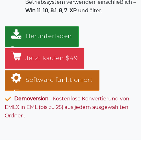
Betriebssystem verwenden, einschließlich –
Win 11
,
10
,
8.1
,
8
,
7
,
XP
und älter.
Herunterladen
Jetzt kaufen $49
Software funktioniert
Demoversion
:- Kostenlose Konvertierung von
EMLX in EML (bis zu 25) aus jedem ausgewählten
Ordner .