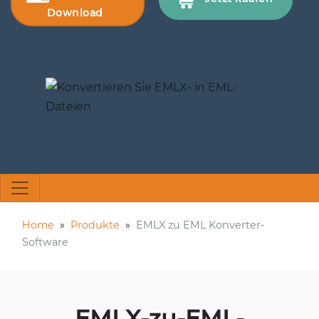
Download
Home
»
Produkte
»
EMLX zu EML Konverter-
Software
EMLX-zu-EML-